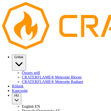
Grillek
Összes grill
CRATERFLAME® Meteorite Bloom
CRATERFLAME® Meteorite Radiant
Rólunk
Kapcsolat
HU
English
EN
Deutsch (Österreich)
AT