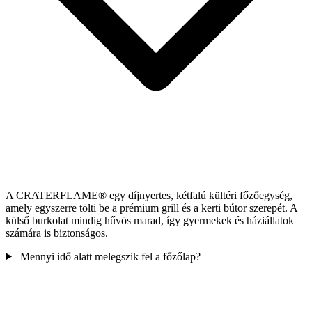
A
CRATERFLAME®
egy díjnyertes, kétfalú kültéri főzőegység,
amely egyszerre tölti be a prémium grill és a kerti bútor szerepét. A
külső burkolat mindig hűvös marad, így gyermekek és háziállatok
számára is biztonságos.
Mennyi idő alatt melegszik fel a főzőlap?