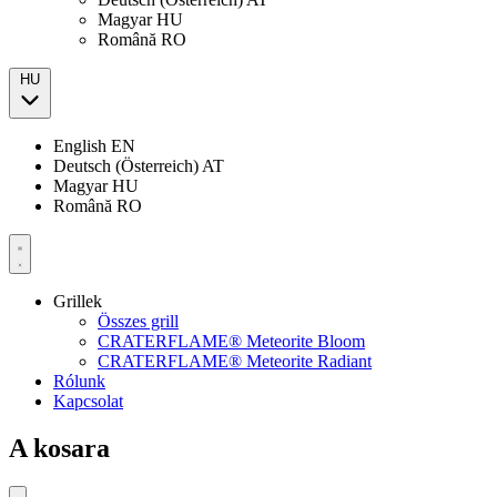
Magyar
HU
Română
RO
HU
English
EN
Deutsch (Österreich)
AT
Magyar
HU
Română
RO
Grillek
Összes grill
CRATERFLAME® Meteorite Bloom
CRATERFLAME® Meteorite Radiant
Rólunk
Kapcsolat
A kosara