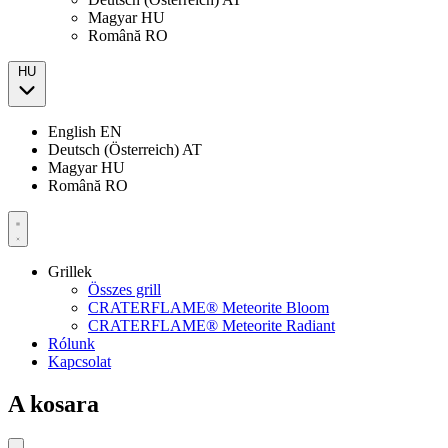
Magyar
HU
Română
RO
HU
English
EN
Deutsch (Österreich)
AT
Magyar
HU
Română
RO
Grillek
Összes grill
CRATERFLAME® Meteorite Bloom
CRATERFLAME® Meteorite Radiant
Rólunk
Kapcsolat
A kosara