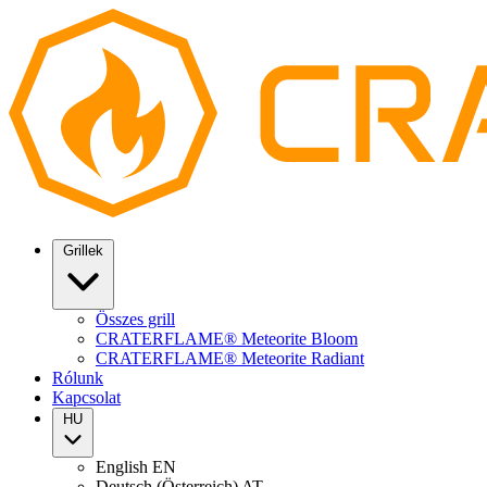
Grillek
Összes grill
CRATERFLAME® Meteorite Bloom
CRATERFLAME® Meteorite Radiant
Rólunk
Kapcsolat
HU
English
EN
Deutsch (Österreich)
AT