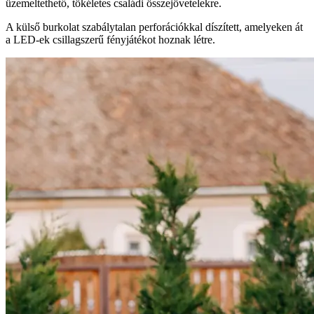
üzemeltethető, tökéletes családi összejövetelekre.
A külső burkolat szabálytalan perforációkkal díszített, amelyeken át
a LED-ek csillagszerű fényjátékot hoznak létre.