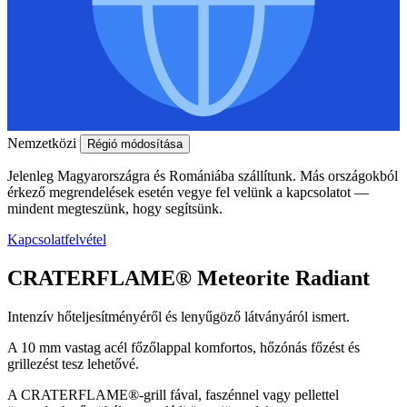
Nemzetközi
Régió módosítása
Jelenleg Magyarországra és Romániába szállítunk. Más országokból
érkező megrendelések esetén vegye fel velünk a kapcsolatot —
mindent megteszünk, hogy segítsünk.
Kapcsolatfelvétel
CRATERFLAME®
Meteorite Radiant
Intenzív hőteljesítményéről és lenyűgöző látványáról ismert.
A 10 mm vastag acél főzőlappal komfortos, hőzónás főzést és
grillezést tesz lehetővé.
A
CRATERFLAME®
-grill fával, faszénnel vagy pellettel