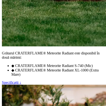
Grătarul
CRATERFLAME®
Meteorite Radiant este disponibil în
două mărimi:
◆
CRATERFLAME®
Meteorite Radiant S-740 (Mic)
◆
CRATERFLAME®
Meteorite Radiant XL-1000 (Extra
Mare)
Specificații ↓