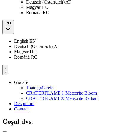
Deutsch (Österreich)
AT
Magyar
HU
Română
RO
RO
English
EN
Deutsch (Österreich)
AT
Magyar
HU
Română
RO
Grătare
Toate grătarele
CRATERFLAME® Meteorite Bloom
CRATERFLAME® Meteorite Radiant
Despre noi
Contact
Coșul dvs.