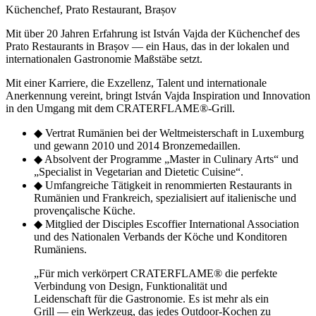
Küchenchef, Prato Restaurant, Brașov
Mit über 20 Jahren Erfahrung ist István Vajda der Küchenchef des
Prato Restaurants in Brașov — ein Haus, das in der lokalen und
internationalen Gastronomie Maßstäbe setzt.
Mit einer Karriere, die Exzellenz, Talent und internationale
Anerkennung vereint, bringt István Vajda Inspiration und Innovation
in den Umgang mit dem
CRATERFLAME®
-Grill.
◆
Vertrat Rumänien bei der Weltmeisterschaft in Luxemburg
und gewann 2010 und 2014 Bronzemedaillen.
◆
Absolvent der Programme „Master in Culinary Arts“ und
„Specialist in Vegetarian and Dietetic Cuisine“.
◆
Umfangreiche Tätigkeit in renommierten Restaurants in
Rumänien und Frankreich, spezialisiert auf italienische und
provençalische Küche.
◆
Mitglied der Disciples Escoffier International Association
und des Nationalen Verbands der Köche und Konditoren
Rumäniens.
„Für mich verkörpert
CRATERFLAME®
die perfekte
Verbindung von Design, Funktionalität und
Leidenschaft für die Gastronomie. Es ist mehr als ein
Grill — ein Werkzeug, das jedes Outdoor-Kochen zu