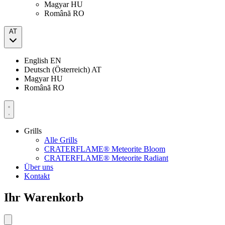
Magyar
HU
Română
RO
AT
English
EN
Deutsch (Österreich)
AT
Magyar
HU
Română
RO
Grills
Alle Grills
CRATERFLAME® Meteorite Bloom
CRATERFLAME® Meteorite Radiant
Über uns
Kontakt
Ihr Warenkorb