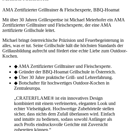
AMA Zertifizierter Grilltrainer & Fleischexperte, BBQ-Hoamat
Mit über 30 Jahren Grillexpertise ist Michael Meierhofer ein AMA
Zertifizierter Grilltrainer und Fleischexperte, der eine AMA
zertifizierte Grillschule leitet.
Michael bringt österreichische Präzision und Feuerbegeisterung in
alles, was er tut. Seine Grillschule hält die höchsten Standards der
Grillausbildung aufrecht und fördert eine echte Liebe zum Outdoor-
Kochen.
◆
AMA Zertifizierter Grilltrainer und Fleischexperte.
◆
Gründer der BBQ-Hoamat Grillschule in Österreich.
◆
Über 30 Jahre praktische Grill- und Lehrerfahrung.
◆
Botschafter für hochwertiges Outdoor-Kochen in
Zentraleuropa.
„
CRATERFLAME®
ist ein innovatives Design
kombiniert mit einem verfeinerten, eleganten Look und
echter Vielseitigkeit. Hochwertige Zubehörteile stellen
sicher, dass nichts dem Zufall überlassen wird. Einfach
und intuitiv zu bedienen, sodass sowohl Anfänger als
auch Profis eindrucksvolle Gerichte mit Zuversicht
zubereiten können.“