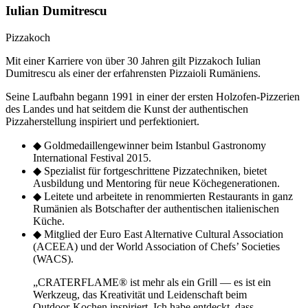
Iulian Dumitrescu
Pizzakoch
Mit einer Karriere von über 30 Jahren gilt Pizzakoch Iulian
Dumitrescu als einer der erfahrensten Pizzaioli Rumäniens.
Seine Laufbahn begann 1991 in einer der ersten Holzofen-Pizzerien
des Landes und hat seitdem die Kunst der authentischen
Pizzaherstellung inspiriert und perfektioniert.
◆
Goldmedaillengewinner beim Istanbul Gastronomy
International Festival 2015.
◆
Spezialist für fortgeschrittene Pizzatechniken, bietet
Ausbildung und Mentoring für neue Köchegenerationen.
◆
Leitete und arbeitete in renommierten Restaurants in ganz
Rumänien als Botschafter der authentischen italienischen
Küche.
◆
Mitglied der Euro East Alternative Cultural Association
(ACEEA) und der World Association of Chefs’ Societies
(WACS).
„
CRATERFLAME®
ist mehr als ein Grill — es ist ein
Werkzeug, das Kreativität und Leidenschaft beim
Outdoor-Kochen inspiriert. Ich habe entdeckt, dass