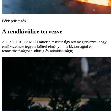
Főbb jellemzők
A rendkívülire tervezve
A
CRATERFLAME®
minden részlete úgy lett megtervezve, hogy
emlékezetessé tegye a kültéri élményt — a biztonságtól és
fenntarthatóságtól a stílusig és sokoldalúságig.