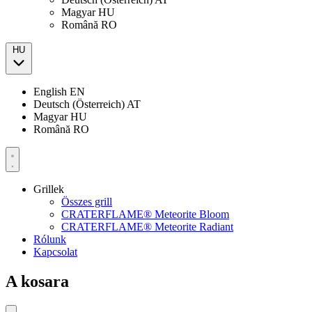
Magyar
HU
Română
RO
HU
English
EN
Deutsch (Österreich)
AT
Magyar
HU
Română
RO
Grillek
Összes grill
CRATERFLAME® Meteorite Bloom
CRATERFLAME® Meteorite Radiant
Rólunk
Kapcsolat
A kosara