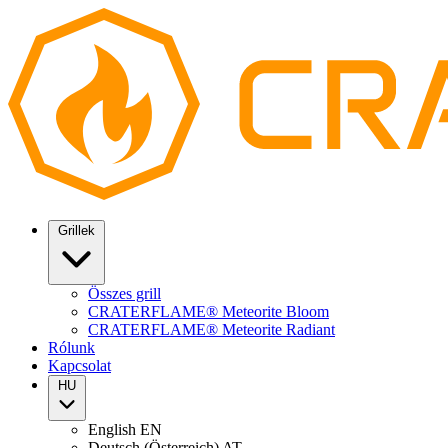
Grillek
Összes grill
CRATERFLAME® Meteorite Bloom
CRATERFLAME® Meteorite Radiant
Rólunk
Kapcsolat
HU
English
EN
Deutsch (Österreich)
AT