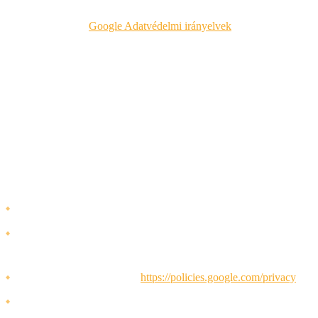
eszközadatokat. Az adatokat a Google az EU-n kívül is
feldolgozhatja.
Google Adatvédelmi irányelvek
5. Harmadik felek és adatmegosztás
Személyes adatait nem adjuk el. Adatokat csak az alábbiakban leírt
esetekben osztunk meg.
Google Analytics
Cél:
Weboldal-elemzés és látogatói viselkedés megértése
Megosztott adatok:
Használati adatok, technikai adatok,
hozzávetőleges hely
Adatvédelmi irányelvek:
https://policies.google.com/privacy
Adatfeldolgozási megállapodás:
A Google megfelel a GDPR