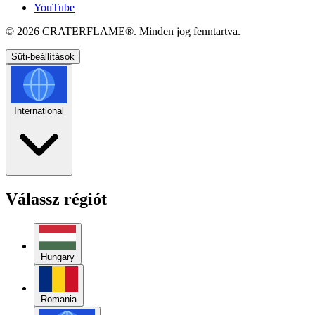
YouTube
© 2026
CRATERFLAME®
. Minden jog fenntartva.
Süti-beállítások
International
Válassz régiót
Hungary
Romania