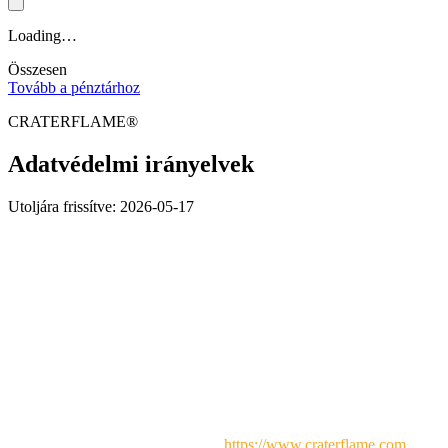
Loading…
Összesen
Tovább a pénztárhoz
CRATERFLAME®
Adatvédelmi irányelvek
Utoljára frissítve: 2026-05-17
Bevezetés
Üdvözöljük a
CRATERFLAME®
weboldalán. Tiszteletben
tartjuk az Ön adatvédelmét, és elkötelezettek vagyunk személyes
adatainak védelme iránt. Ez az adatvédelmi tájékoztató
elmagyarázza, hogyan gyűjtjük, használjuk, tároljuk és védjük az
Ön adatait, amikor meglátogatja a
https://www.craterflame.com