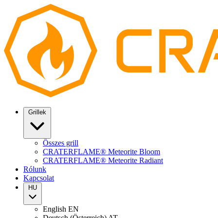
Grillek
Összes grill
CRATERFLAME® Meteorite Bloom
CRATERFLAME® Meteorite Radiant
Rólunk
Kapcsolat
HU
English
EN
Deutsch (Österreich)
AT