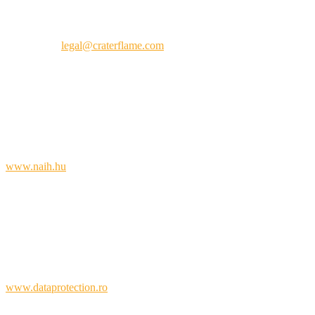
E jogok bármelyikének gyakorlásához vegye fel velünk a
kapcsolatot:
legal@craterflame.com
.
Egy hónapon
belül
válaszolunk.
Joga van panaszt benyújtani a magyar adatvédelmi hatósághoz:
Nemzeti Adatvédelmi és Információszabadság Hatóság (NAIH)
1055 Budapest, Falk Miksa utca 9–11.
www.naih.hu
Vagy fordulhat közvetlenül az adatkezelő székhelye szerinti román
felügyeleti hatósághoz:
Autoritatea Națională de Supraveghere a Prelucrării Datelor cu
Caracter Personal (ANSPDCP)
www.dataprotection.ro