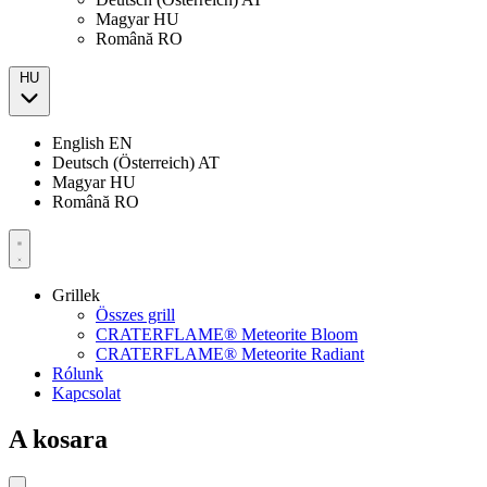
Magyar
HU
Română
RO
HU
English
EN
Deutsch (Österreich)
AT
Magyar
HU
Română
RO
Grillek
Összes grill
CRATERFLAME® Meteorite Bloom
CRATERFLAME® Meteorite Radiant
Rólunk
Kapcsolat
A kosara