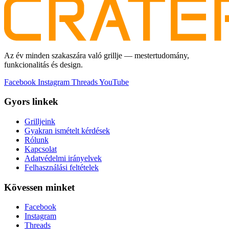
Az év minden szakaszára való grillje — mestertudomány,
funkcionalitás és design.
Facebook
Instagram
Threads
YouTube
Gyors linkek
Grilljeink
Gyakran ismételt kérdések
Rólunk
Kapcsolat
Adatvédelmi irányelvek
Felhasználási feltételek
Kövessen minket
Facebook
Instagram
Threads