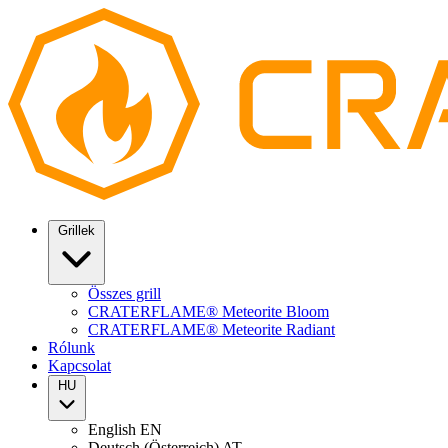
Grillek
Összes grill
CRATERFLAME® Meteorite Bloom
CRATERFLAME® Meteorite Radiant
Rólunk
Kapcsolat
HU
English
EN
Deutsch (Österreich)
AT