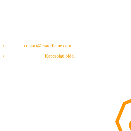
FERROBEN METALDESIGN SRL
Str. Tineretului nr. 6, 530110 Miercurea Ciuc, județul Harghita,
România
CIF: RO42230803 · Kereskedelmi Nyilvántartás: J19/59/2020
E-mail:
contact@craterflame.com
Kapcsolati forma:
Kapcsolati oldal
Weboldalunk használatával Ön elismeri, hogy elolvasta,
megértette és beleegyezik, hogy ezen Általános szerződési
feltételekhez kötöttnek tekinti magát.