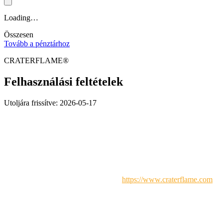
Loading…
Összesen
Tovább a pénztárhoz
CRATERFLAME®
Felhasználási feltételek
Utoljára frissítve: 2026-05-17
1. Bevezetés
Üdvözöljük a
CRATERFLAME®
-nél. Ezek az Általános
szerződési feltételek („Feltételek”) az
https://www.craterflame.com
webhelyünkön („Weboldal”) történő használatát szabályozzák. A
Weboldal elérésével vagy használatával Ön elfogadja, hogy ezen
Feltételekhez kötöttnek tekinti magát.