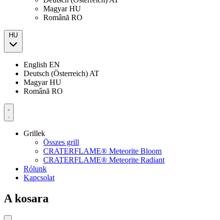
Magyar
HU
Română
RO
HU
English
EN
Deutsch (Österreich)
AT
Magyar
HU
Română
RO
Grillek
Összes grill
CRATERFLAME® Meteorite Bloom
CRATERFLAME® Meteorite Radiant
Rólunk
Kapcsolat
A kosara