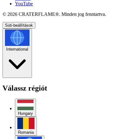
YouTube
© 2026
CRATERFLAME®
. Minden jog fenntartva.
Süti-beállítások
International
Válassz régiót
Hungary
Romania