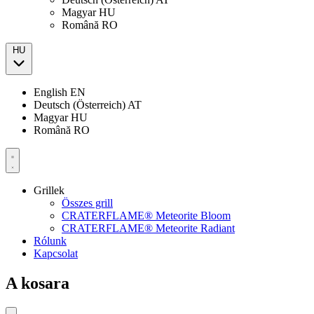
Magyar
HU
Română
RO
HU
English
EN
Deutsch (Österreich)
AT
Magyar
HU
Română
RO
Grillek
Összes grill
CRATERFLAME® Meteorite Bloom
CRATERFLAME® Meteorite Radiant
Rólunk
Kapcsolat
A kosara