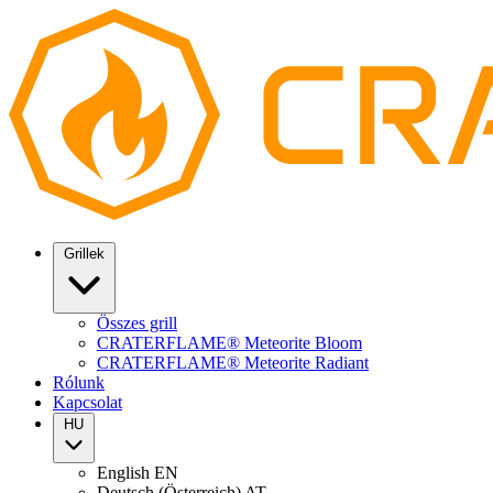
Grillek
Összes grill
CRATERFLAME® Meteorite Bloom
CRATERFLAME® Meteorite Radiant
Rólunk
Kapcsolat
HU
English
EN
Deutsch (Österreich)
AT