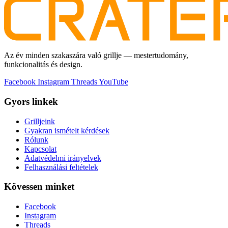
Az év minden szakaszára való grillje — mestertudomány,
funkcionalitás és design.
Facebook
Instagram
Threads
YouTube
Gyors linkek
Grilljeink
Gyakran ismételt kérdések
Rólunk
Kapcsolat
Adatvédelmi irányelvek
Felhasználási feltételek
Kövessen minket
Facebook
Instagram
Threads