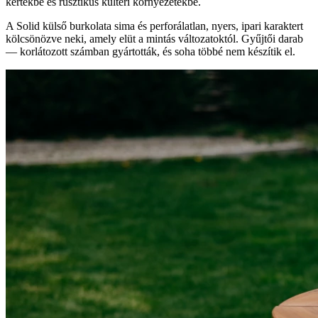
kertekbe és rusztikus kültéri környezetekbe.
A Solid külső burkolata sima és perforálatlan, nyers, ipari karaktert
kölcsönözve neki, amely elüt a mintás változatoktól. Gyűjtői darab
— korlátozott számban gyártották, és soha többé nem készítik el.