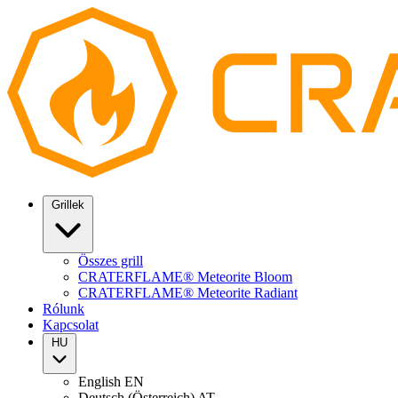
Grillek
Összes grill
CRATERFLAME® Meteorite Bloom
CRATERFLAME® Meteorite Radiant
Rólunk
Kapcsolat
HU
English
EN
Deutsch (Österreich)
AT