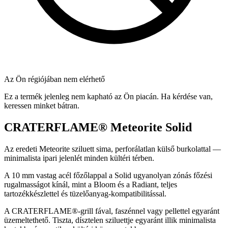
Az Ön régiójában nem elérhető
Ez a termék jelenleg nem kapható az Ön piacán. Ha kérdése van,
keressen minket bátran.
CRATERFLAME®
Meteorite Solid
Az eredeti Meteorite sziluett sima, perforálatlan külső burkolattal —
minimalista ipari jelenlét minden kültéri térben.
A 10 mm vastag acél főzőlappal a Solid ugyanolyan zónás főzési
rugalmasságot kínál, mint a Bloom és a Radiant, teljes
tartozékkészlettel és tüzelőanyag-kompatibilitással.
A
CRATERFLAME®
-grill fával, faszénnel vagy pellettel egyaránt
üzemeltethető. Tiszta, dísztelen sziluettje egyaránt illik minimalista