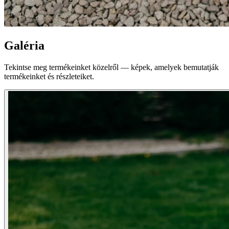
Galéria
Tekintse meg termékeinket közelről — képek, amelyek bemutatják
termékeinket és részleteiket.