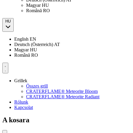
Magyar
HU
Română
RO
HU
English
EN
Deutsch (Österreich)
AT
Magyar
HU
Română
RO
Grillek
Összes grill
CRATERFLAME® Meteorite Bloom
CRATERFLAME® Meteorite Radiant
Rólunk
Kapcsolat
A kosara