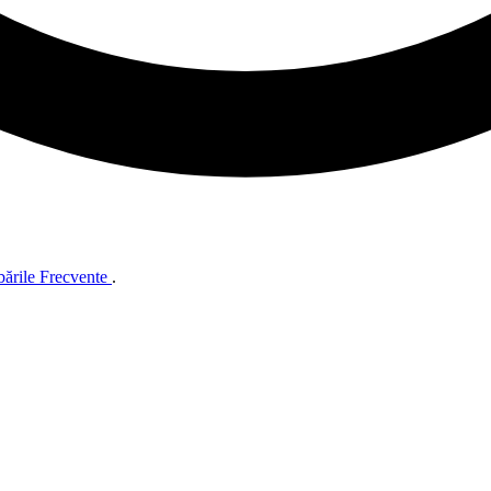
bările Frecvente
.