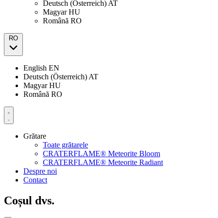
Deutsch (Österreich)
AT
Magyar
HU
Română
RO
RO
English
EN
Deutsch (Österreich)
AT
Magyar
HU
Română
RO
Grătare
Toate grătarele
CRATERFLAME® Meteorite Bloom
CRATERFLAME® Meteorite Radiant
Despre noi
Contact
Coșul dvs.