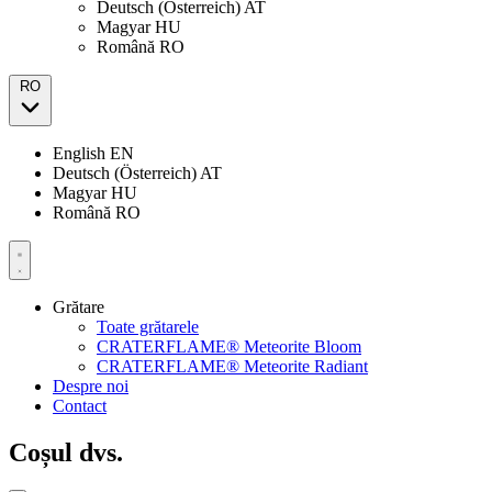
Deutsch (Österreich)
AT
Magyar
HU
Română
RO
RO
English
EN
Deutsch (Österreich)
AT
Magyar
HU
Română
RO
Grătare
Toate grătarele
CRATERFLAME® Meteorite Bloom
CRATERFLAME® Meteorite Radiant
Despre noi
Contact
Coșul dvs.