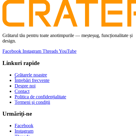
Grătarul tău pentru toate anotimpurile — meșteșug, funcționalitate și
design.
Facebook
Instagram
Threads
YouTube
Linkuri rapide
Grătarele noastre
Întrebări frecvente
Despre noi
Contact
Politica de confidențialitate
Termeni şi condiții
Urmăriți-ne
Facebook
Instagram