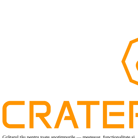
Prin utilizarea site-ului nostru Web, recunoașteți că ați citit,
înțeles și sunteți de acord să fiți obligat de aceste Condiții
generale.
Grătarul tău pentru toate anotimpurile — meșteșug, funcționalitate și