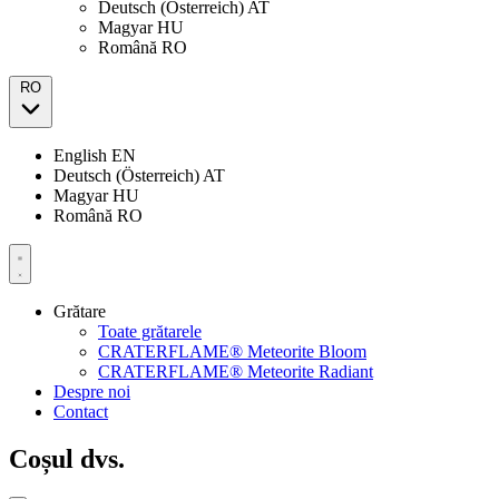
Deutsch (Österreich)
AT
Magyar
HU
Română
RO
RO
English
EN
Deutsch (Österreich)
AT
Magyar
HU
Română
RO
Grătare
Toate grătarele
CRATERFLAME® Meteorite Bloom
CRATERFLAME® Meteorite Radiant
Despre noi
Contact
Coșul dvs.