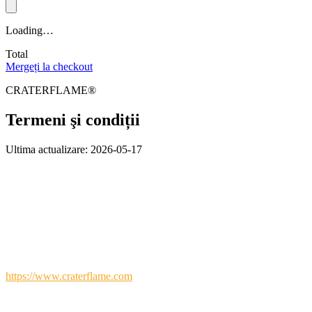
Loading…
Total
Mergeți la checkout
CRATERFLAME®
Termeni şi condiții
Ultima actualizare: 2026-05-17
1. Introducere
Bun venit la
CRATERFLAME®
. Aceste Condiții generale
(„Condiții”) reglementează utilizarea site-ului nostru web de la
https://www.craterflame.com
(site-ul „Web”). Prin accesarea sau
utilizarea site-ului nostru Web, sunteți de acord să fiți obligat de