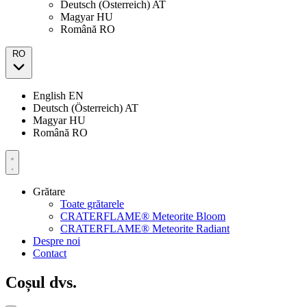
Deutsch (Österreich)
AT
Magyar
HU
Română
RO
RO
English
EN
Deutsch (Österreich)
AT
Magyar
HU
Română
RO
Grătare
Toate grătarele
CRATERFLAME® Meteorite Bloom
CRATERFLAME® Meteorite Radiant
Despre noi
Contact
Coșul dvs.